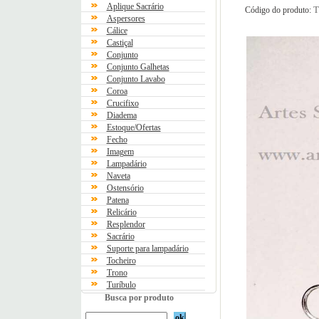
Aplique Sacrário
T
Código do produto:
Aspersores
Cálice
Castiçal
Conjunto
Conjunto Galhetas
Conjunto Lavabo
Coroa
Crucifixo
Diadema
Estoque/Ofertas
Fecho
Imagem
Lampadário
Naveta
Ostensório
Patena
Relicário
Resplendor
Sacrário
Suporte para lampadário
Tocheiro
Trono
Turíbulo
Busca por produto