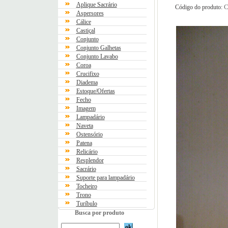
Aplique Sacrário
C
Código do produto:
Aspersores
Cálice
Castiçal
Conjunto
Conjunto Galhetas
Conjunto Lavabo
Coroa
Crucifixo
Diadema
Estoque/Ofertas
Fecho
Imagem
Lampadário
Naveta
Ostensório
Patena
Relicário
Resplendor
Sacrário
Suporte para lampadário
Tocheiro
Trono
Turíbulo
Busca por produto