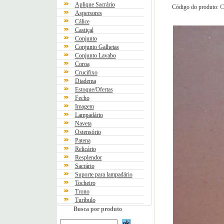
Aplique Sacrário
C
Código do produto:
Aspersores
Cálice
Castiçal
Conjunto
Conjunto Galhetas
Conjunto Lavabo
Coroa
Crucifixo
Diadema
Estoque/Ofertas
Fecho
Imagem
Lampadário
Naveta
Ostensório
Patena
Relicário
Resplendor
Sacrário
Suporte para lampadário
Tocheiro
Trono
Turíbulo
Busca por produto