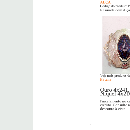
ALÇA
P
Código do produto:
Resinada com Alça
Veja mais produtos da
Patena
Ouro 4x241,
Níquel 4x21
Parcelamento no ca
crédito. Consulte 
desconto à vista