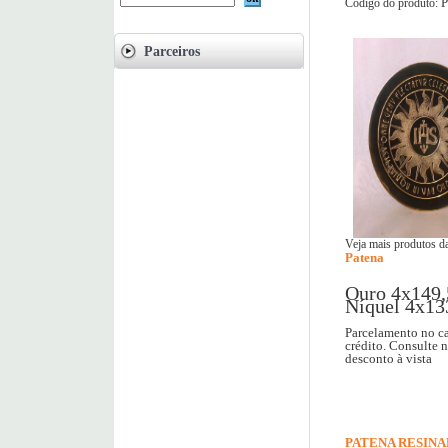
P
Código do produto:
Parceiros
Veja mais produtos da
Patena
Ouro 4x149,
Níquel 4x13
Parcelamento no ca
crédito. Consulte 
desconto à vista
PATENA RESIN