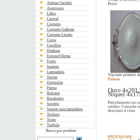
Aplique Sacrário
Peixe
Aspersores
Cálice
Castiçal
Conjunto
Conjunto Galhetas
Conjunto Lavabo
Coroa
Crucifixo
Diadema
Estoque/Ofertas
Fecho
Imagem
Lampadário
Veja mais produtos da
Naveta
Patena
Ostensório
Patena
Ouro 4x201,
Níquel 4x17
Relicário
Resplendor
Parcelamento no ca
Sacrário
crédito. Consulte 
Suporte para lampadário
desconto à vista
Tocheiro
Trono
Turíbulo
Busca por produto
PATENA SOL