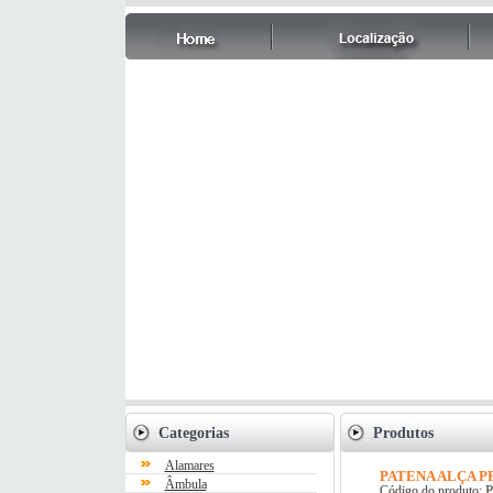
Categorias
Produtos
Alamares
PATENA ALÇA P
Âmbula
P
Código do produto: