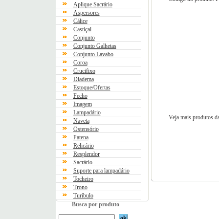
Aplique Sacrário
Aspersores
Cálice
Castiçal
Conjunto
Conjunto Galhetas
Conjunto Lavabo
Coroa
Crucifixo
Diadema
Estoque/Ofertas
Fecho
Imagem
Lampadário
Veja mais produtos da
Naveta
Ostensório
Patena
Relicário
Resplendor
Sacrário
Suporte para lampadário
Tocheiro
Trono
Turíbulo
Busca por produto