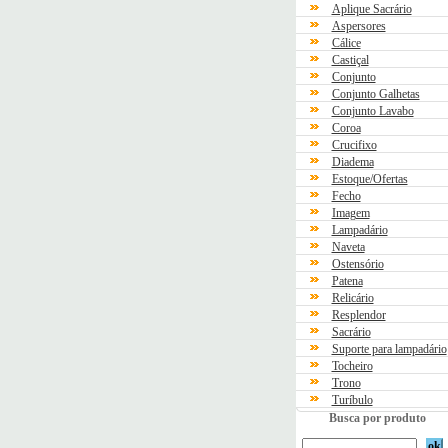
Aplique Sacrário
Aspersores
Cálice
Castiçal
Conjunto
Conjunto Galhetas
Conjunto Lavabo
Coroa
Crucifixo
Diadema
Estoque/Ofertas
Fecho
Imagem
Lampadário
Naveta
Ostensório
Patena
Relicário
Resplendor
Sacrário
Suporte para lampadário
Tocheiro
Trono
Turíbulo
Busca por produto