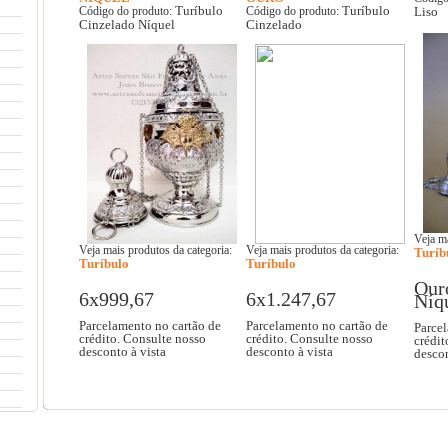
Turíbulo
Turíbulo
Código do produto:
Código do produto:
Liso
Cinzelado Níquel
Cinzelado
Veja ma
Veja mais produtos da categoria:
Veja mais produtos da categoria:
Turíb
Turíbulo
Turíbulo
Our
6x999,67
6x1.247,67
Níq
Parcelamento no cartão de
Parcelamento no cartão de
Parcel
crédito. Consulte nosso
crédito. Consulte nosso
crédit
desconto à vista
desconto à vista
descon