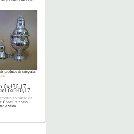
is produtos da categoria:
ulo
o 6x436,17
uel 6x340,17
amento no cartão de
o. Consulte nosso
to à vista