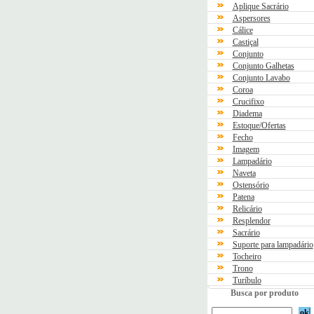
Aplique Sacrário
Aspersores
Cálice
Castiçal
Conjunto
Conjunto Galhetas
Conjunto Lavabo
Coroa
Crucifixo
Diadema
Estoque/Ofertas
Fecho
Imagem
Lampadário
Naveta
Ostensório
Patena
Relicário
Resplendor
Sacrário
Suporte para lampadário
Tocheiro
Trono
Turíbulo
Busca por produto